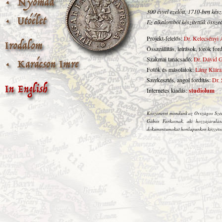
300 évvel ezelőtt, 1710-ben kés
Ez alkalomból készítettük összeá
Projekt-felelős:
Dr. Kelecsényi
Összeállítás, leírások, török for
Szakmai tanácsadó:
Dr. Dávid 
Fotók és másolatok:
Láng Klára
Szerkesztés, angol fordítás:
Dr.
Internetes kiadás:
studiolum
Köszönetet mondunk az Országos Széch
Gábor Farkasnak, aki hozzájárulás
dokumentumokat honlapunkon közzéte